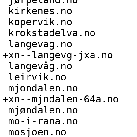
 jørpeland.no

 kirkenes.no

 kopervik.no

 krokstadelva.no

 langevag.no

+xn--langevg-jxa.no

 langevåg.no

 leirvik.no

 mjondalen.no

+xn--mjndalen-64a.no

 mjøndalen.no

 mo-i-rana.no

 mosjoen.no
