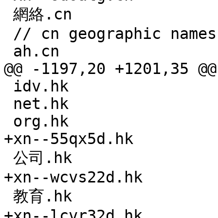
 網絡.cn

 // cn geographic names

 ah.cn

@@ -1197,20 +1201,35 @@
 idv.hk

 net.hk

 org.hk

+xn--55qx5d.hk

 公司.hk

+xn--wcvs22d.hk

 教育.hk

+xn--lcvr32d.hk
