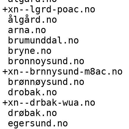
+xn--lgrd-poac.no

 ålgård.no

 arna.no

 brumunddal.no

 bryne.no

 bronnoysund.no

+xn--brnnysund-m8ac.no

 brønnøysund.no

 drobak.no

+xn--drbak-wua.no

 drøbak.no

 egersund.no
