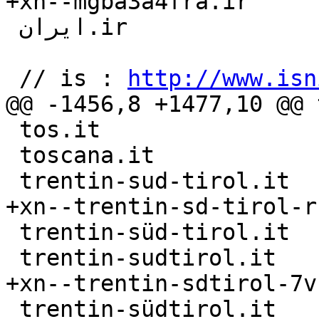
+xn--mgba3a4fra.ir

 ايران.ir

 // is : 
http://www.isn
@@ -1456,8 +1477,10 @@ 
 tos.it

 toscana.it

 trentin-sud-tirol.it

+xn--trentin-sd-tirol-r
 trentin-süd-tirol.it

 trentin-sudtirol.it

+xn--trentin-sdtirol-7vb
 trentin-südtirol.it
