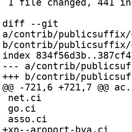
 1 file changed, 441 insertions(+)

diff --git 
a/contrib/publicsuffix/
b/contrib/publicsuffix/
index 834f56d3b..387cf4
--- a/contrib/publicsuf
+++ b/contrib/publicsuf
@@ -721,6 +721,7 @@ ac.c
 net.ci

 go.ci

 asso.ci

+xn--aroport-bya.ci
