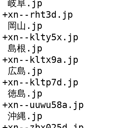
 岐阜.jp

+xn--rht3d.jp

 岡山.jp

+xn--klty5x.jp

 島根.jp

+xn--kltx9a.jp

 広島.jp

+xn--kltp7d.jp

 徳島.jp

+xn--uuwu58a.jp

 沖縄.jp

+xn--zbx025d.jp
