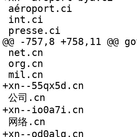
 aéroport.ci

 int.ci

 presse.ci

@@ -757,8 +758,11 @@ gov
 net.cn

 org.cn

 mil.cn

+xn--55qx5d.cn

 公司.cn

+xn--io0a7i.cn

 网络.cn

+xn--od0alg.cn
