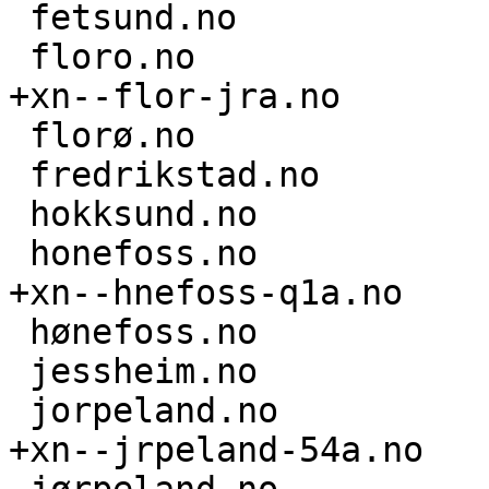
 fetsund.no

 floro.no

+xn--flor-jra.no

 florø.no

 fredrikstad.no

 hokksund.no

 honefoss.no

+xn--hnefoss-q1a.no

 hønefoss.no

 jessheim.no

 jorpeland.no

+xn--jrpeland-54a.no
