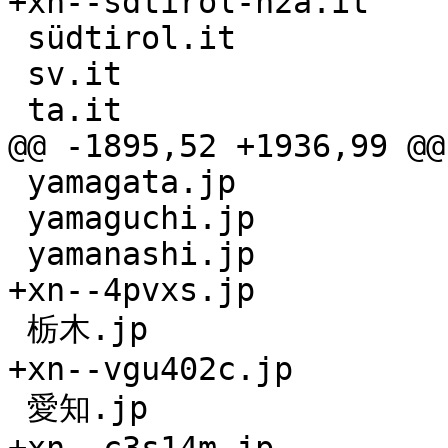
+xn--sdtirol-n2a.it

 südtirol.it

 sv.it

 ta.it

@@ -1895,52 +1936,99 @@
 yamagata.jp

 yamaguchi.jp

 yamanashi.jp

+xn--4pvxs.jp

 栃木.jp

+xn--vgu402c.jp

 愛知.jp
