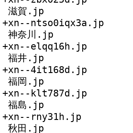
 滋賀.jp

+xn--ntso0iqx3a.jp

 神奈川.jp

+xn--elqq16h.jp

 福井.jp

+xn--4it168d.jp

 福岡.jp

+xn--klt787d.jp

 福島.jp

+xn--rny31h.jp

 秋田.jp
