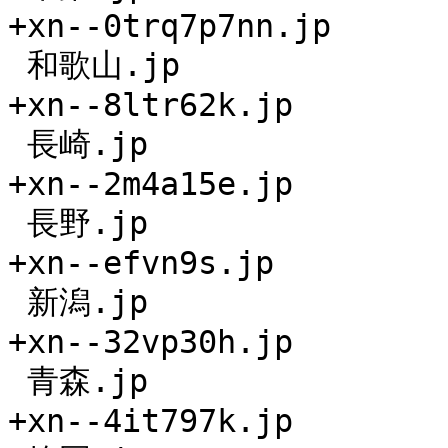
+xn--0trq7p7nn.jp

 和歌山.jp

+xn--8ltr62k.jp

 長崎.jp

+xn--2m4a15e.jp

 長野.jp

+xn--efvn9s.jp

 新潟.jp

+xn--32vp30h.jp

 青森.jp

+xn--4it797k.jp
