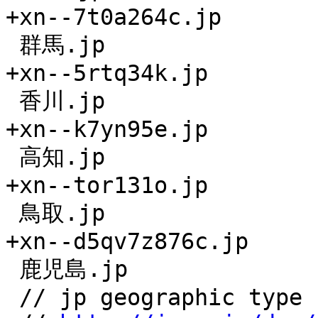
+xn--7t0a264c.jp

 群馬.jp

+xn--5rtq34k.jp

 香川.jp

+xn--k7yn95e.jp

 高知.jp

+xn--tor131o.jp

 鳥取.jp

+xn--d5qv7z876c.jp

 鹿児島.jp

 // jp geographic type names
