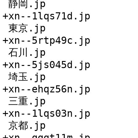
 静岡.jp

+xn--1lqs71d.jp

 東京.jp

+xn--5rtp49c.jp

 石川.jp

+xn--5js045d.jp

 埼玉.jp

+xn--ehqz56n.jp

 三重.jp

+xn--1lqs03n.jp

 京都.jp

+xn--qqqt11m.jp
