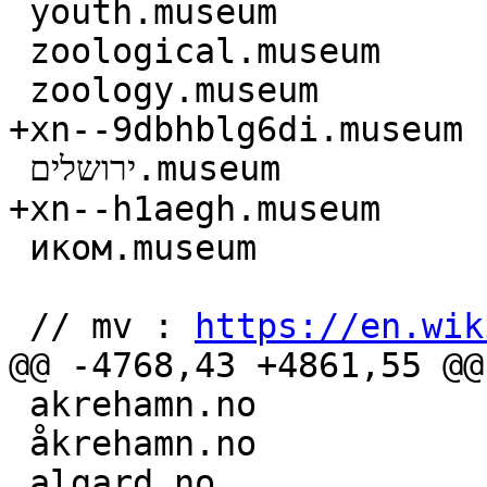
 youth.museum

 zoological.museum

 zoology.museum

+xn--9dbhblg6di.museum

 ירושלים.museum

+xn--h1aegh.museum

 иком.museum

 // mv : 
https://en.wik
@@ -4768,43 +4861,55 @@
 akrehamn.no

 åkrehamn.no

 algard.no
