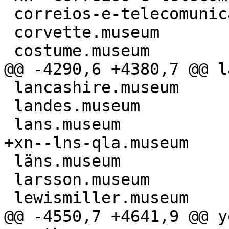
 correios-e-telecomunicações.museum

 corvette.museum

 costume.museum

@@ -4290,6 +4380,7 @@ l
 lancashire.museum

 landes.museum

 lans.museum

+xn--lns-qla.museum

 läns.museum

 larsson.museum

 lewismiller.museum

@@ -4550,7 +4641,9 @@ y