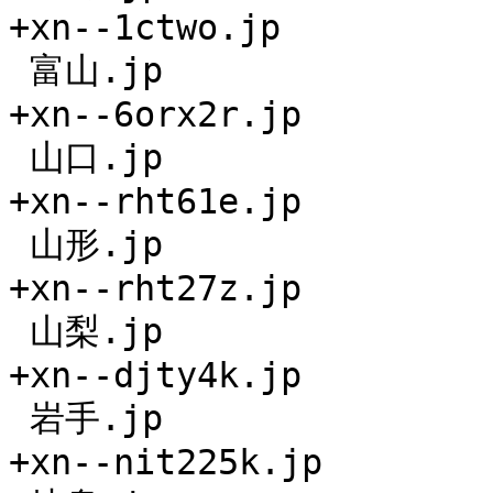
+xn--1ctwo.jp

 富山.jp

+xn--6orx2r.jp

 山口.jp

+xn--rht61e.jp

 山形.jp

+xn--rht27z.jp

 山梨.jp

+xn--djty4k.jp

 岩手.jp

+xn--nit225k.jp
