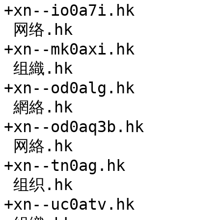
+xn--io0a7i.hk

 网络.hk

+xn--mk0axi.hk

 组織.hk

+xn--od0alg.hk

 網絡.hk

+xn--od0aq3b.hk

 网絡.hk

+xn--tn0ag.hk

 组织.hk

+xn--uc0atv.hk
