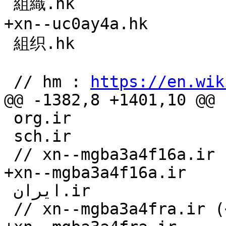
 組織.hk

+xn--uc0ay4a.hk

 組织.hk

 // hm : 
https://en.wik
@@ -1382,8 +1401,10 @@ 
 org.ir

 sch.ir

 // xn--mgba3a4f16a.ir (<iran>.ir, Persian YEH)

+xn--mgba3a4f16a.ir

 ایران.ir

 // xn--mgba3a4fra.ir (<iran>.ir, Arabic YEH)
