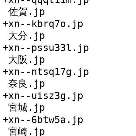
 佐賀.jp

+xn--kbrq7o.jp

 大分.jp

+xn--pssu33l.jp

 大阪.jp

+xn--ntsq17g.jp

 奈良.jp

+xn--uisz3g.jp

 宮城.jp

+xn--6btw5a.jp

 宮崎.jp
