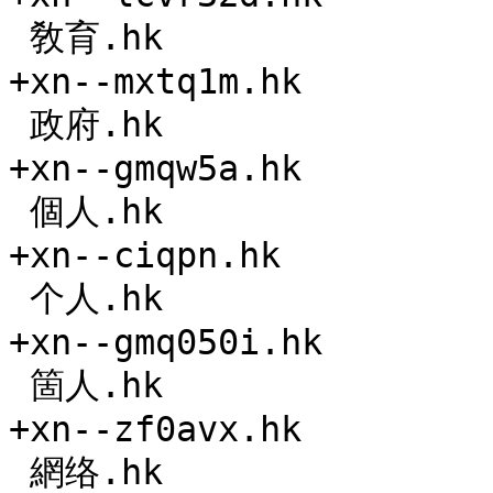
 敎育.hk

+xn--mxtq1m.hk

 政府.hk

+xn--gmqw5a.hk

 個人.hk

+xn--ciqpn.hk

 个人.hk

+xn--gmq050i.hk

 箇人.hk

+xn--zf0avx.hk

 網络.hk
