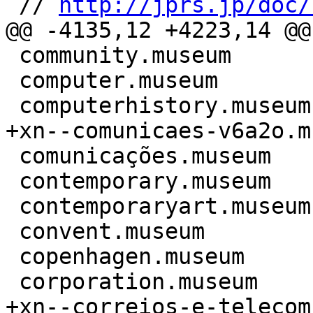
 // 
http://jprs.jp/doc/
@@ -4135,12 +4223,14 @@
 community.museum

 computer.museum

 computerhistory.museum

+xn--comunicaes-v6a2o.m
 comunicações.museum

 contemporary.museum

 contemporaryart.museum

 convent.museum

 copenhagen.museum

 corporation.museum

+xn--correios-e-telecom